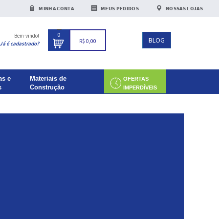
MINHA CONTA
MEUS PEDIDOS
NOSSAS LOJAS
0
Bem-vindo!
BLOG
R$ 0,00
Já é cadastrado?
as e
Materiais de
OFERTAS
s
Construção
IMPERDÍVEIS