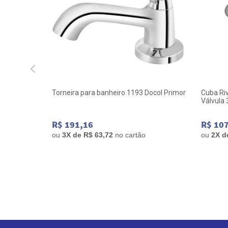
Adap de
Torneira para banheiro 1193 Docol Primor
Cuba Ri
Válvula 
R$ 191,16
R$ 10
ou
3
X de
R$ 63,72
no cartão
ou
2
X 