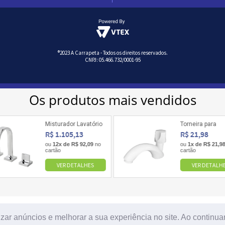
®2023 A Carrapeta - Todos os direitos reservados.
CNPJ: 05.466.732/0001-95
izar anúncios e melhorar a sua experiência no site. Ao contin