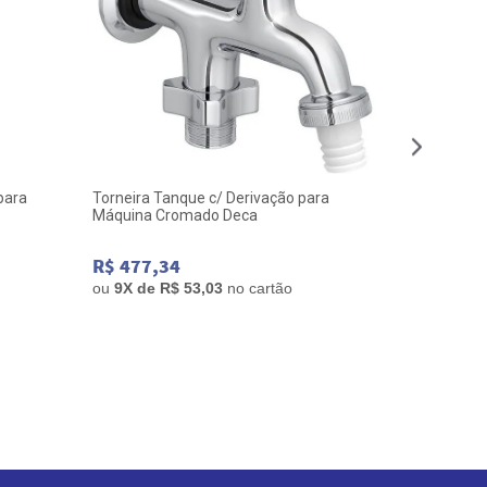
para
Torneira Tanque c/ Derivação para
Torneira L
Máquina Cromado Deca
Cromado 
R$ 477,34
R$ 264,
ou
9
X de
R$ 53,03
no cartão
ou
5
X de
R