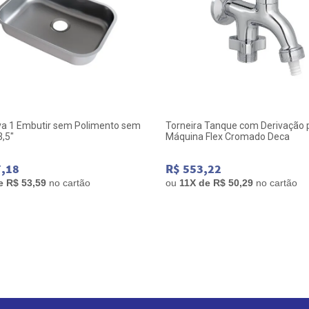
va 1 Embutir sem Polimento sem
Torneira Tanque com Derivação 
3,5"
Máquina Flex Cromado Deca
7,18
R$ 553,22
de
R$ 53,59
no cartão
ou
11
X de
R$ 50,29
no cartão