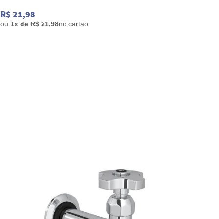
R$ 21,98
R$ 5.
ou
1x de R$ 21,98
no cartão
ou
12x