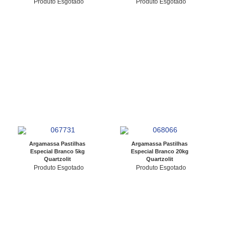
Produto Esgotado
Produto Esgotado
Argamassa Pastilhas
Argamassa Pastilhas
Especial Branco 5kg
Especial Branco 20kg
Quartzolit
Quartzolit
Produto Esgotado
Produto Esgotado