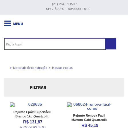
(21) 2643-9150 /
SEG. à SEX. -
08:00 às 18:00
Materiais de construção
Massas e colas
FILTRAR
Ordenar por:
Rejunte Epóxi Superfácil
Rejunte Renova Facil
Branco 1kg Quartzolit
Marrom-Café Quartzolit
R$ 131,87
R$ 45,19
ou 2x de R$ 65,93