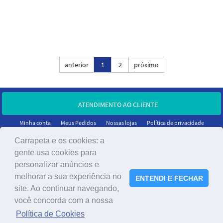
Ordenar por:
anterior
1
2
próximo
ATENDIMENTO AO CLIENTE
Minha conta
Meus Pedidos
Nossas lojas
Política de privacidade
Carrapeta e os cookies: a
gente usa cookies para
personalizar anúncios e
melhorar a sua experiência no
ENTENDI E FECHAR
site. Ao continuar navegando,
você concorda com a nossa
®2023 A Carrapeta - Todos os direitos reservados.
Política de Cookies
CNPJ: 05.466.732/0001-95