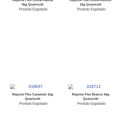
Rejunte Flex Cinza-Platina
Rejunte Flex Cinza-Outono
5kg Quartzolit
1kg Quartzolit
Produto Esgotado
Produto Esgotado
Rejunte Flex Caramelo 1kg
Rejunte Flex Branco 5kg
Quartzolit
Quartzolit
Produto Esgotado
Produto Esgotado