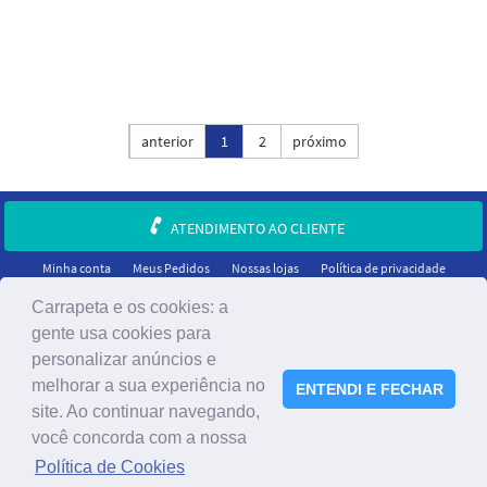
Ordenar por:
anterior
1
2
próximo
ATENDIMENTO AO CLIENTE
Minha conta
Meus Pedidos
Nossas lojas
Política de privacidade
Carrapeta e os cookies: a
gente usa cookies para
personalizar anúncios e
melhorar a sua experiência no
ENTENDI E FECHAR
site. Ao continuar navegando,
você concorda com a nossa
®2023 A Carrapeta - Todos os direitos reservados.
Política de Cookies
CNPJ: 05.466.732/0001-95