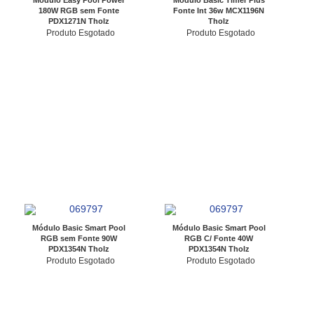
Módulo Easy Pool Power
Modulo Basic Timer Plus
180W RGB sem Fonte
Fonte Int 36w MCX1196N
PDX1271N Tholz
Tholz
Produto Esgotado
Produto Esgotado
Módulo Basic Smart Pool
Módulo Basic Smart Pool
RGB sem Fonte 90W
RGB C/ Fonte 40W
PDX1354N Tholz
PDX1354N Tholz
Produto Esgotado
Produto Esgotado