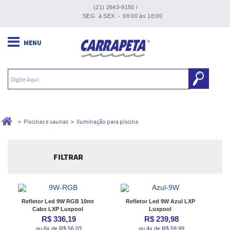
(21) 2643-9150 /
SEG. à SEX. -
08:00 às 18:00
Piscinas e saunas
Iluminação para piscina
FILTRAR
Ordenar por:
Refletor Led 9W RGB 10mt
Refletor Led 9W Azul LXP
Cabo LXP Luxpool
Luxpool
R$ 336,19
R$ 239,98
ou 6x de R$ 56,03
ou 4x de R$ 59,99