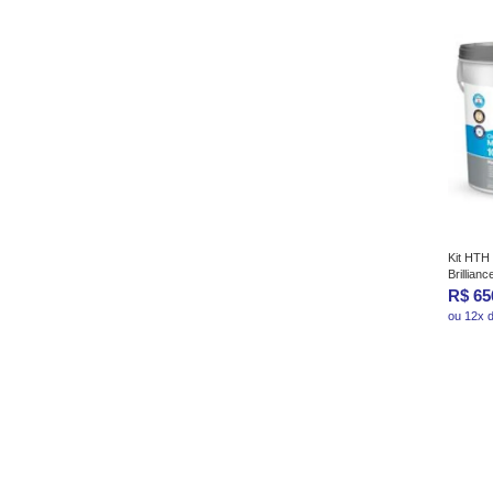
Kit HTH 
Brillian
R$ 65
ou 12x 