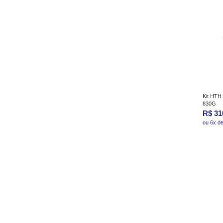
Kit HTH
830G
R$ 31
ou 6x d