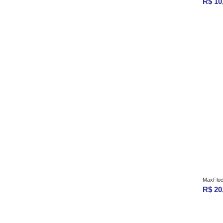
R$ 10
MaxFloc 
R$ 20