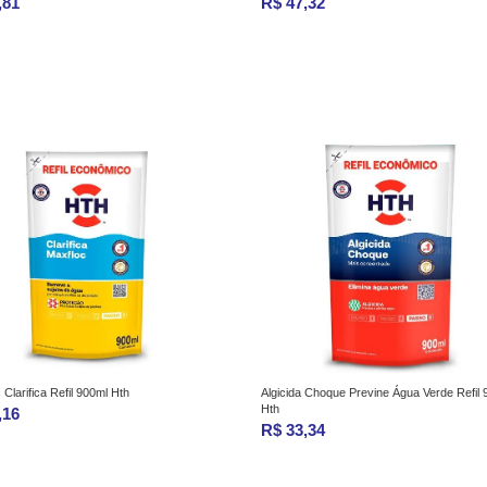
,81
R$ 47,32
Clarifica Refil 900ml Hth
Algicida Choque Previne Água Verde Refil 
Hth
,16
R$ 33,34