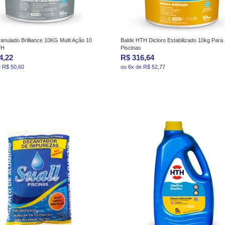
anulado Brilliance 10KG Multi Ação 10
Balde HTH Dicloro Estabilizado 10kg Para
TH
Piscinas
4,22
R$ 316,64
e R$ 50,60
ou 6x de R$ 52,77