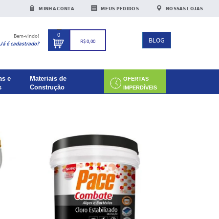
MINHA CONTA
MEUS PEDIDOS
NOSSAS LOJAS
0
Bem-vindo!
BLOG
R$ 0,00
Já é cadastrado?
as e
Materiais de
OFERTAS
s
Construção
IMPERDÍVEIS