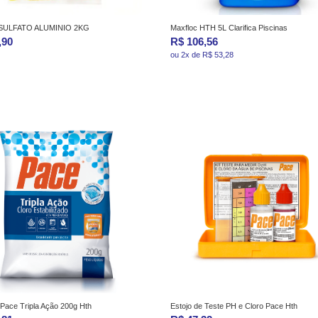
SULFATO ALUMINIO 2KG
Maxfloc HTH 5L Clarifica Piscinas
,90
R$ 106,56
ou 2x de R$ 53,28
 Pace Tripla Ação 200g Hth
Estojo de Teste PH e Cloro Pace Hth