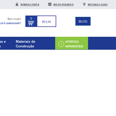
MINHA CONTA
MEUS PEDIDOS
NOSSAS LOJAS
0
Bem-vindo!
BLOG
R$ 0,00
Já é cadastrado?
as e
Materiais de
OFERTAS
s
Construção
IMPERDÍVEIS