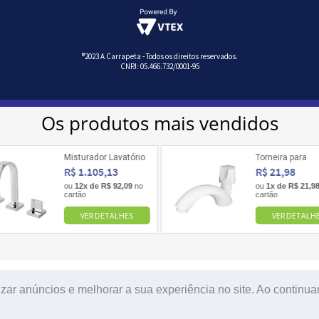
®2023 A Carrapeta - Todos os direitos reservados.
CNPJ: 05.466.732/0001-95
izar anúncios e melhorar a sua experiência no site. Ao contin