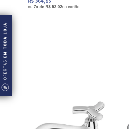
R$ 364,15
ou
7x de R$ 52,02
no cartão