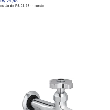
R$ 21,98
R$ 30
ou
1x de R$ 21,98
no cartão
ou
1x 