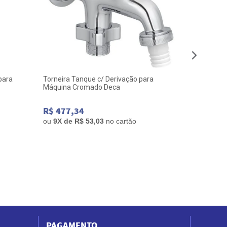
para
Torneira Tanque c/ Derivação para
Torneira L
Máquina Cromado Deca
Cromado 
R$ 477,34
R$ 264,
ou
9
X de
R$ 53,03
no cartão
ou
5
X de
R
PAGAMENTO