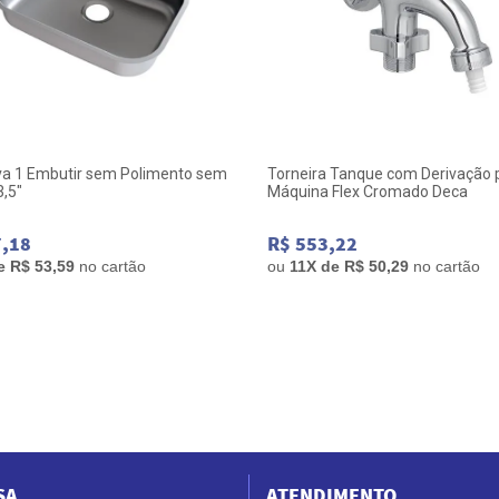
va 1 Embutir sem Polimento sem
Torneira Tanque com Derivação 
3,5"
Máquina Flex Cromado Deca
7,18
R$ 553,22
de
R$ 53,59
no cartão
ou
11
X de
R$ 50,29
no cartão
SA
ATENDIMENTO