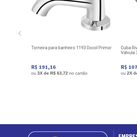
Adap de
Torneira para banheiro 1193 Docol Primor
Cuba Ri
Válvula 
R$ 191,16
R$ 10
ou
3
X de
R$ 63,72
no cartão
ou
2
X 
EMPRE