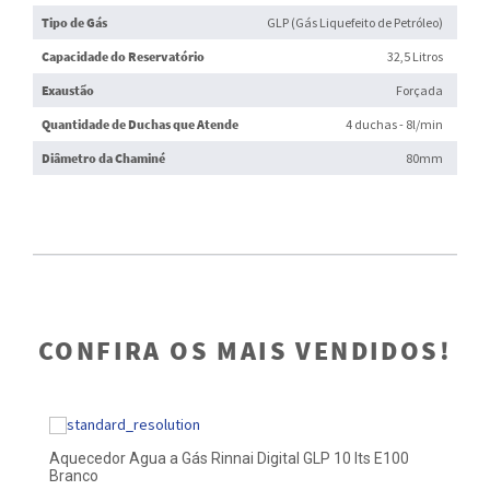
Tipo de Gás
GLP (Gás Liquefeito de Petróleo)
Capacidade do Reservatório
32,5 Litros
Exaustão
Forçada
Quantidade de Duchas que Atende
4 duchas - 8l/min
Diâmetro da Chaminé
80mm
CONFIRA OS MAIS VENDIDOS!
Aquecedor Agua a Gás Rinnai Digital GLP 10 lts E100
Aq
Branco