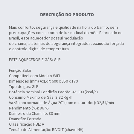
DESCRIÇÃO DO PRODUTO
Mais conforto, segurança e qualidade na hora do banho, sem
preocupações com a conta de luz no final do mês. Fabricado no
Brasil, este aquecedor possui modulação
de chama, sistemas de segurança integrados, exaustão forçada
e controle digital de temperatura.
ESTE AQUECEDOR É GÁS: GLP
Função Solar
Compatível com Módulo WIFI
Dimensões (mm) AxLxP: 600 x 350 x 170
Tipo de gás: GLP
Potência Nominal Condição Padrão: 45.300 (kcal/h)
Consumo Máximo de Gás: 3,82 Kg/h
Vazão aproximada de Água 20º (com misturador): 32,5 l/min
Rendimento (%): 86 %
Diâmetro da Chaminé: 80 mm
Exaustão: Forçada
Classificação PBE: A
Tensão de Alimentação: BIVOLT (chave HH)