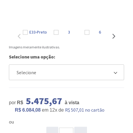
Imagens meramente ilustrativas.
Selecione uma opção:
5.475,67
por
R$
à vista
R$ 507,01 no cartão
R$ 6.084,08
em
12x
de
ou
ou