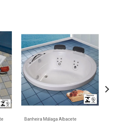
te
Banheira Málaga Albacete
Banheira Aros