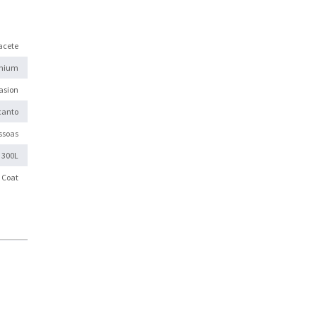
acete
emium
asion
canto
ssoas
300L
l Coat