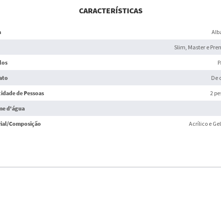
CARACTERÍSTICAS
a
Alb
Slim, Master e Pr
los
P
ato
De 
idade de Pessoas
2 pe
me d'água
ial/Composição
Acrílico e Ge