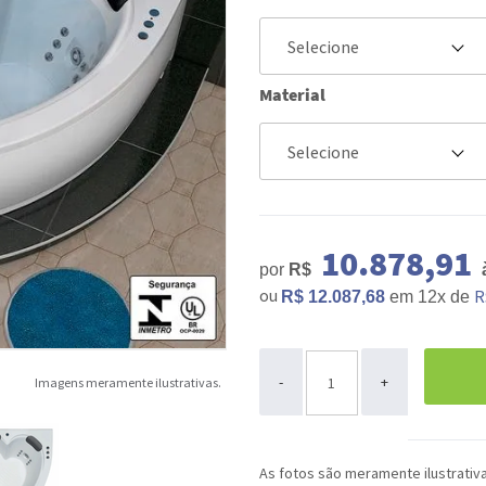
Material
10.878,91
por
R$
à
ou
R
R$ 12.087,68
em
12x
de
ou
-
+
Imagens meramente ilustrativas.
As fotos são meramente ilustrativ