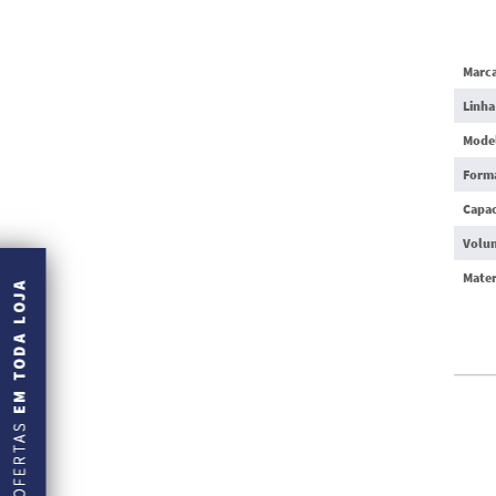
Marc
Linha
Mode
Form
Capac
Volu
Mater