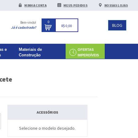
MINHA CONTA
MEUS PEDIDOS
NOSSAS LOJAS
0
Bem-vindo!
BLOG
R$ 0,00
Já é cadastrado?
as e
Materiais de
OFERTAS
s
Construção
IMPERDÍVEIS
cete
ACESSÓRIOS
Selecione o modelo desejado.