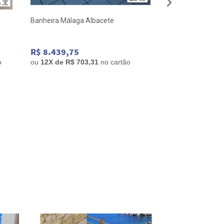
Banheira Málaga Albacete
Banheira Caribe A
R$ 8.439,75
R$ 6.664,61
o
ou
12
X de
R$ 703,31
no cartão
ou
12
X de
R$ 555