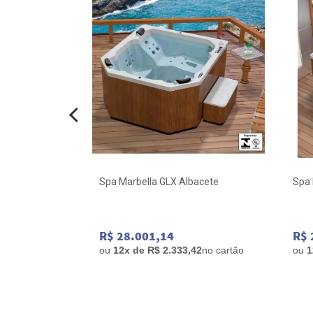
cete
Spa Marbella GLX Albacete
Spa 
R$ 28.001,14
R$ 
83
no cartão
ou
12x de R$ 2.333,42
no cartão
ou
1