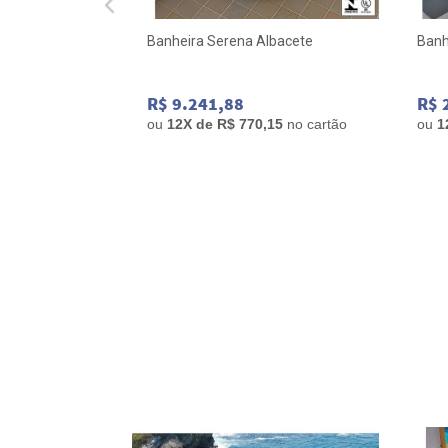
2000 Albacete
Banheira Serena Albacete
Banh
R$ 9.241,88
R$ 
,28
no cartão
ou
12
X de
R$ 770,15
no cartão
ou
1