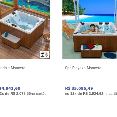
Indalo Albacete
Spa Playazo Albacete
24.942,60
R$ 35.095,49
2x de R$ 2.078,55
no cartão
ou
12x de R$ 2.924,62
no cart