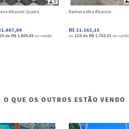
eira Albacete Quadra
Banheira Mira Albacete
21.667,84
R$ 21.162,15
2
X de
R$ 1.805,65
no cartão
ou
12
X de
R$ 1.763,51
no cartã
O QUE OS OUTROS ESTÃO VENDO