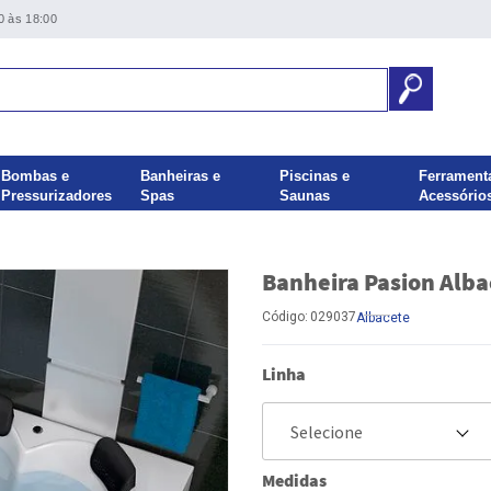
0 às 18:00
Bombas e
Banheiras e
Piscinas e
Ferrament
Pressurizadores
Spas
Saunas
Acessório
Banheira Pasion Alba
Código:
029037
Albacete
Linha
Medidas