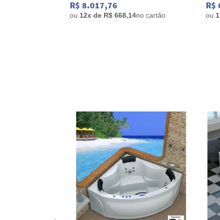
R$ 8.017,76
R$ 
no cartão
ou
12x de R$ 668,14
no cartão
ou
1