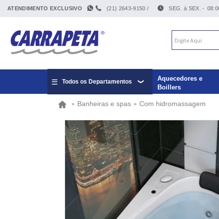
ATENDIMENTO EXCLUSIVO
(21) 2643-9150 /
SEG. à SEX. -
08:0
Aquecedores e
Todos os Departamentos
Boillers
Banheiras e spas
Com hidromassagem