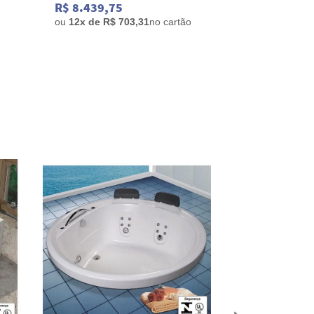
R$ 8.439,75
R$ 8.729,2
ou
12x de R$ 703,31
no cartão
ou
12x de R$ 