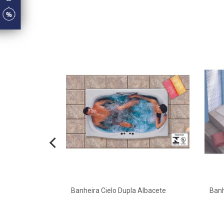
ete
Banheira Cielo Dupla Albacete
Banh