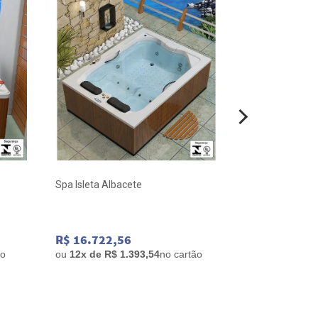
Spa Isleta Albacete
Banheira Alba
175x75x63 Gel
R$ 16.722,56
R$ 21.667,
ão
ou
12x de R$ 1.393,54
no cartão
ou
12x de R$ 