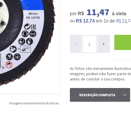
11,47
por
R$
à vista
ou
R$ 12,7
R$ 12,74
em
1x
de
ou
-
+
As fotos são meramente ilustrativ
imagem, podem não fazer parte do 
antes de concluir a sua compra.
DESCRIÇÃO COMPLETA
Imagens meramente ilustrativas.