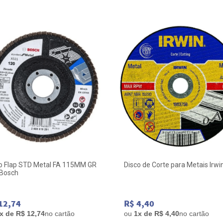
o Flap STD Metal FA 115MM GR
Disco de Corte para Metais Irwi
 Bosch
12,74
R$ 4,40
x de R$ 12,74
no cartão
ou
1x de R$ 4,40
no cartão