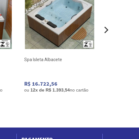
Spa Isleta Albacete
Banheira Alba
175x75x63 Gel
R$ 16.722,56
R$ 21.667,
ão
ou
12x de R$ 1.393,54
no cartão
ou
12x de R$ 