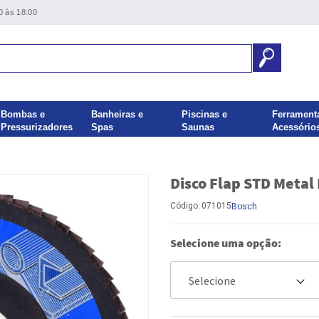
0 às 18:00
Bombas e
Banheiras e
Piscinas e
Ferrament
Pressurizadores
Spas
Saunas
Acessório
Disco Flap STD Metal
Código:
071015
Bosch
Selecione uma opção: