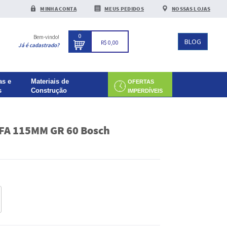
MINHA CONTA
MEUS PEDIDOS
NOSSAS LOJAS
0
Bem-vindo!
BLOG
R$ 0,00
Já é cadastrado?
as e
Materiais de
OFERTAS
s
Construção
IMPERDÍVEIS
 FA 115MM GR 60 Bosch