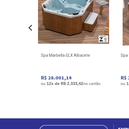
cete
Spa Marbella GLX Albacete
Spa 
R$ 28.001,14
R$ 
83
no cartão
ou
12x de R$ 2.333,42
no cartão
ou
1