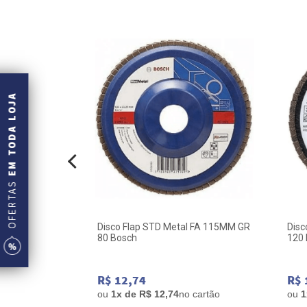
5 Pontas
Disco Flap STD Metal FA 115MM GR
Disc
ch
80 Bosch
120
R$ 12,74
R$ 
 cartão
ou
1x de R$ 12,74
no cartão
ou
1