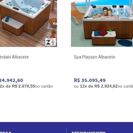
Indalo Albacete
Spa Playazo Albacete
24.942,60
R$ 35.095,49
2x de R$ 2.078,55
no cartão
ou
12x de R$ 2.924,62
no cart