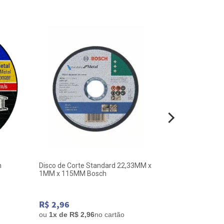
n
Disco de Corte Standard 22,33MM x
Disco desbast
1MM x 115MM Bosch
1/4 x 7/8 Bosc
Standard 4.1/2
R$ 2,96
R$ 8,88
ou
1x de R$ 2,96
no cartão
ou
1x de R$ 8