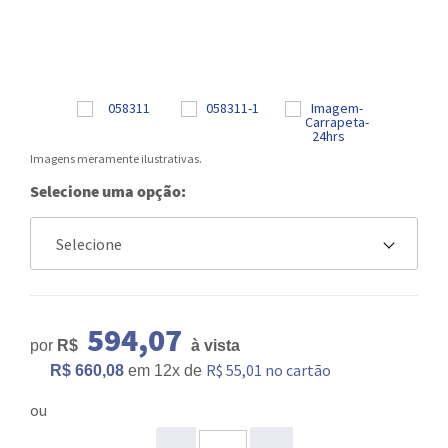
Imagens meramente ilustrativas.
Selecione uma opção:
594,07
por
R$
à vista
R$ 55,01 no cartão
R$ 660,08
em
12x
de
ou
ou