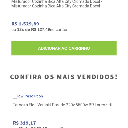
Misturador Cozinha Bica Alta City Cromado Docol -
Misturador Cozinha Bica Alta City Cromada Docol
R$ 1.529,89
ou
12x de R$ 127,49
no cartão
ADICIONAR AO CARRINHO
CONFIRA OS MAIS VENDIDOS!
to
Torneira Elet. Versatil Parede 220v 5500w BR Lorenzetti
To
R$ 319,17
R