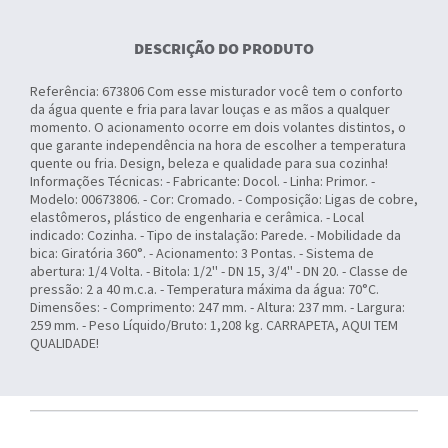
DESCRIÇÃO DO PRODUTO
Referência: 673806 Com esse misturador você tem o conforto
da água quente e fria para lavar louças e as mãos a qualquer
momento. O acionamento ocorre em dois volantes distintos, o
que garante independência na hora de escolher a temperatura
quente ou fria. Design, beleza e qualidade para sua cozinha!
Informações Técnicas: - Fabricante: Docol. - Linha: Primor. -
Modelo: 00673806. - Cor: Cromado. - Composição: Ligas de cobre,
elastômeros, plástico de engenharia e cerâmica. - Local
indicado: Cozinha. - Tipo de instalação: Parede. - Mobilidade da
bica: Giratória 360°. - Acionamento: 3 Pontas. - Sistema de
abertura: 1/4 Volta. - Bitola: 1/2'' - DN 15, 3/4'' - DN 20. - Classe de
pressão: 2 a 40 m.c.a. - Temperatura máxima da água: 70°C.
Dimensões: - Comprimento: 247 mm. - Altura: 237 mm. - Largura:
259 mm. - Peso Líquido/Bruto: 1,208 kg. CARRAPETA, AQUI TEM
QUALIDADE!