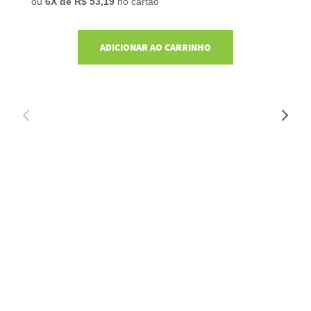
ou
6
X de
R$ 53,19
no cartão
o
ADICIONAR AO CARRINHO