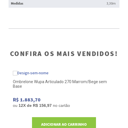
Medidas
3,30m
CONFIRA OS MAIS VENDIDOS!
0
Ombrelone Wupa Articulado 270 Marrom/Bege sem
Om
Base
Pr
R$ 1.883,70
R
ou
12
X de
R$ 156,97
no cartão
o
ADICIONAR AO CARRINHO