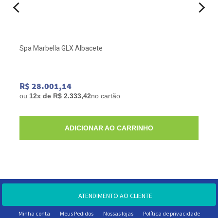
Spa Marbella GLX Albacete
R$ 28.001,14
ou
12x de R$ 2.333,42
no cartão
ADICIONAR AO CARRINHO
ATENDIMENTO AO CLIENTE
Minha conta
Meus Pedidos
Nossas lojas
Política de privacidade