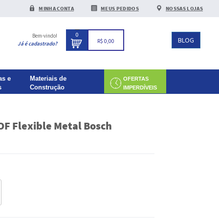
MINHA CONTA
MEUS PEDIDOS
NOSSAS LOJAS
0
Bem-vindo!
BLOG
R$ 0,00
Já é cadastrado?
as e
Materiais de
OFERTAS
s
Construção
IMPERDÍVEIS
EOF Flexible Metal Bosch