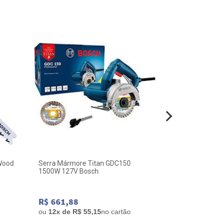
 Wood
Serra Mármore Titan GDC150
Guia para Ser
1500W 127V Bosch
Diamantada B
R$ 661,88
R$ 102,15
ou
12x de R$ 55,15
no cartão
ou
2x de R$ 5