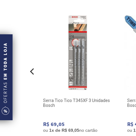
5 Pontas
Serra Tico Tico T345XF 3 Unidades
Serr
ch
Bosch
Bosc
Para
R$ 69,05
R$ 
 cartão
ou
1x de R$ 69,05
no cartão
ou
1