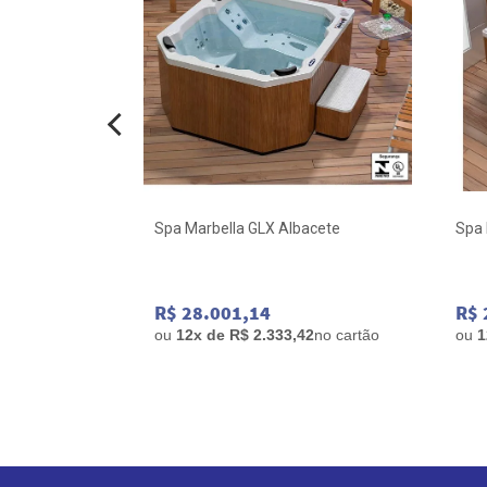
cete
Spa Marbella GLX Albacete
Spa 
R$ 28.001,14
R$ 
83
no cartão
ou
12x de R$ 2.333,42
no cartão
ou
1