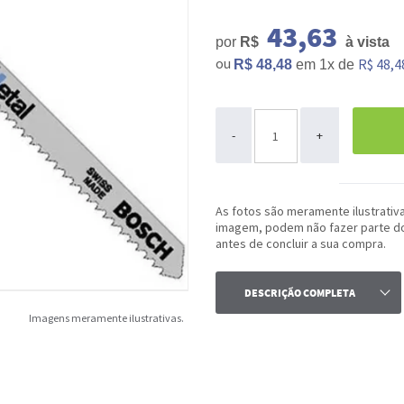
43,63
por
R$
à vista
ou
R$ 48,4
R$ 48,48
em
1x
de
ou
-
+
As fotos são meramente ilustrativ
imagem, podem não fazer parte do 
antes de concluir a sua compra.
DESCRIÇÃO COMPLETA
Imagens meramente ilustrativas.