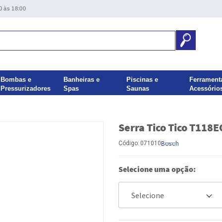
0 às 18:00
Bombas e
Banheiras e
Piscinas e
Ferrament
Pressurizadores
Spas
Saunas
Acessório
Serra Tico Tico T118
Código:
071010
Bosch
Selecione uma opção: