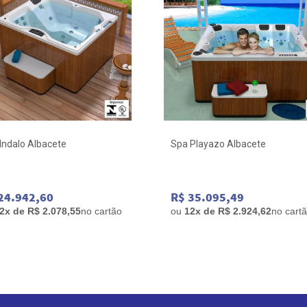
Indalo Albacete
Spa Playazo Albacete
24.942,60
R$ 35.095,49
2x de R$ 2.078,55
no cartão
ou
12x de R$ 2.924,62
no cart