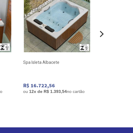
Spa Isleta Albacete
Banheira Alba
175x75x63 Gel
R$ 16.722,56
R$ 21.667,
ão
ou
12x de R$ 1.393,54
no cartão
ou
12x de R$ 