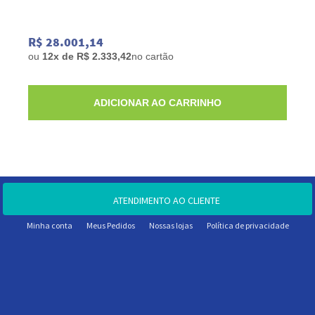
R$ 28.001,14
ou
12x de R$ 2.333,42
no cartão
ADICIONAR AO CARRINHO
ATENDIMENTO AO CLIENTE
Minha conta
Meus Pedidos
Nossas lojas
Política de privacidade