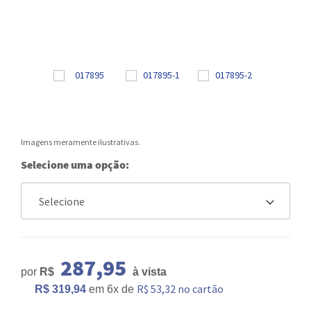
Imagens meramente ilustrativas.
Selecione uma opção:
287,95
por
R$
à vista
R$ 53,32 no cartão
R$ 319,94
em
6x
de
ou