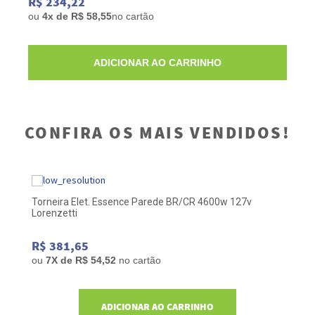
R$ 234,22
ou
4x de R$ 58,55
no cartão
ADICIONAR AO CARRINHO
CONFIRA OS MAIS VENDIDOS!
Torneira Elet. Essence Parede BR/CR 4600w 127v
Mi
Lorenzetti
C
R$ 381,65
R
ou
7
X de
R$ 54,52
no cartão
o
ADICIONAR AO CARRINHO