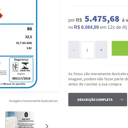
5.475,68
por
R$
à v
ou
R$
R$ 6.084,09
em
12x
de
ou
-
+
As fotos são meramente ilustrativ
imagem, podem não fazer parte do 
antes de concluir a sua compra.
DESCRIÇÃO COMPLETA
Imagens meramente ilustrativas.