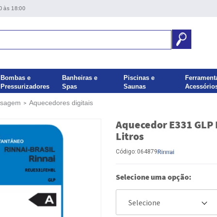
0 às 18:00
Bombas e
Banheiras e
Piscinas e
Ferrament
Pressurizadores
Spas
Saunas
Acessório
ssagem
Aquecedores digitais
Aquecedor E331 GLP R
Litros
Código:
064879
Rinnai
Selecione uma opção: