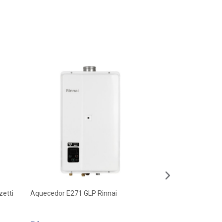
etti
Aquecedor E271 GLP Rinnai
Aquecedor E21 GLP