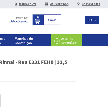
MINHA CONTA
MEUS PEDIDOS
NOSSAS LOJAS
0
Bem-vindo!
BLOG
R$ 0,00
Já é cadastrado?
as e
Materiais de
OFERTAS
s
Construção
IMPERDÍVEIS
innai - Reu E331 FEHB | 32,5