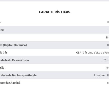
CARACTERÍSTICAS
a
R
gem
B
o (Digital/Mecanico)
D
de Gás
GLP (Gás Liquefeito de Pet
idade do Reservatório
32,5 
tão
Fo
idade de Duchas que Atende
4 duchas - 8
tro da Chaminé
8