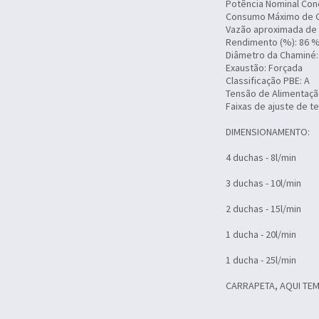
Potência Nominal Cond
Consumo Máximo de G
Vazão aproximada de Á
Rendimento (%): 86 
Diâmetro da Chaminé
Exaustão: Forçada
Classificação PBE: A
Tensão de Alimentação
Faixas de ajuste de t
DIMENSIONAMENTO:
4 duchas - 8l/min
3 duchas - 10l/min
2 duchas - 15l/min
1 ducha - 20l/min
1 ducha - 25l/min
CARRAPETA, AQUI TEM