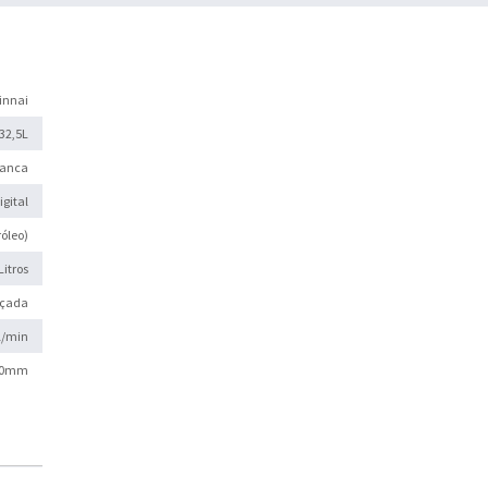
innai
32,5L
ranca
igital
róleo)
Litros
rçada
l/min
0mm