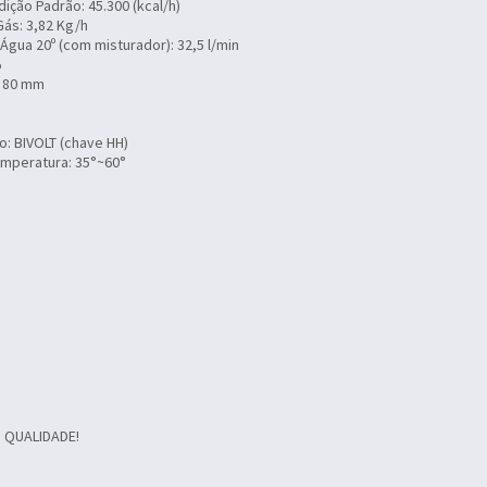
ição Padrão: 45.300 (kcal/h)
ás: 3,82 Kg/h
gua 20º (com misturador): 32,5 l/min
%
: 80 mm
: BIVOLT (chave HH)
emperatura: 35°~60°
 QUALIDADE!