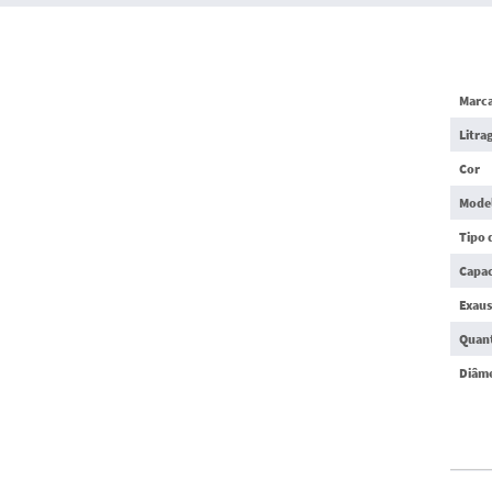
Marc
Litra
Cor
Model
Tipo 
Capac
Exaus
Quant
Diâme