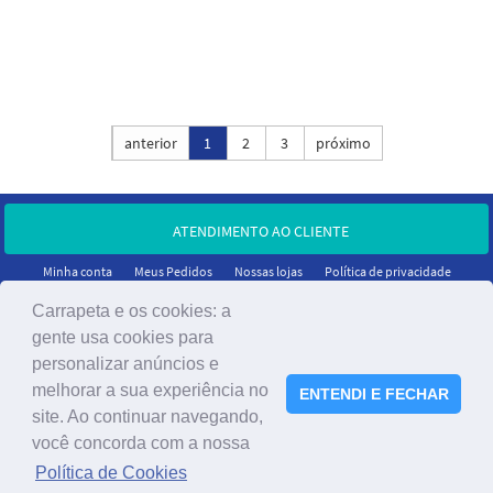
Ordenar por:
anterior
1
2
3
próximo
ATENDIMENTO AO CLIENTE
Minha conta
Meus Pedidos
Nossas lojas
Política de privacidade
Carrapeta e os cookies: a
gente usa cookies para
personalizar anúncios e
melhorar a sua experiência no
ENTENDI E FECHAR
site. Ao continuar navegando,
você concorda com a nossa
®2023 A Carrapeta - Todos os direitos reservados.
Política de Cookies
CNPJ: 05.466.732/0001-95