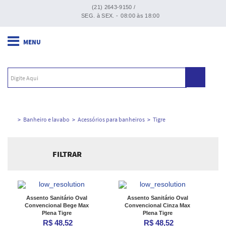
(21) 2643-9150 /
SEG. à SEX. -
08:00 às 18:00
Banheiro e lavabo
Acessórios para banheiros
Tigre
FILTRAR
Ordenar por:
Assento Sanitário Oval
Assento Sanitário Oval
Convencional Bege Max
Convencional Cinza Max
Plena Tigre
Plena Tigre
R$ 48,52
R$ 48,52