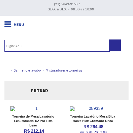
(21) 2643-9150 /
SEG. à SEX. -
08:00 às 18:00
Banheiro e lavabo
Misturadores e torneiras
FILTRAR
Ordenar por:
Torneira de Mesa Lavatório
Torneira Lavatório Mesa Bica
Leautomatic 1/2 Pol 1194
Baixa Flex Cromado Deca
Leão
R$ 264,48
R$ 212,14
ou 5x de R$ 52,89