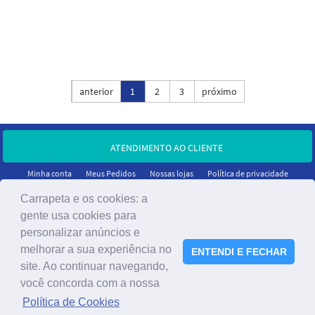
Ordenar por:
anterior
1
2
3
próximo
ATENDIMENTO AO CLIENTE
Minha conta
Meus Pedidos
Nossas lojas
Política de privacidade
Carrapeta e os cookies: a
gente usa cookies para
personalizar anúncios e
melhorar a sua experiência no
ENTENDI E FECHAR
site. Ao continuar navegando,
você concorda com a nossa
®2023 A Carrapeta - Todos os direitos reservados.
Política de Cookies
CNPJ: 05.466.732/0001-95