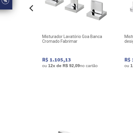
de Mesa 1/2"
Misturador Lavatório Goa Banca
Mist
Cromado Fabrimar
desi
Mist
Des
R$ 1.105,13
R$ 
o cartão
ou
12x de R$ 92,09
no cartão
ou
1