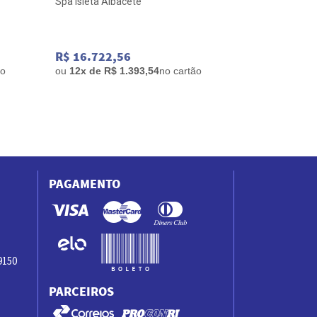
Spa Isleta Albacete
Banheira Alba
175x75x63 Gel
R$ 16.722,56
R$ 21.667,
ão
ou
12x de R$ 1.393,54
no cartão
ou
12x de R$ 
PAGAMENTO
9150
PARCEIROS