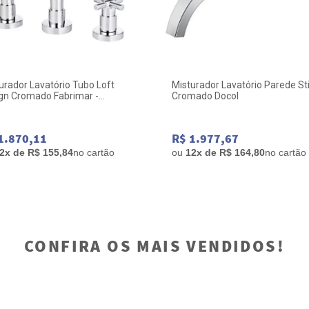
urador Lavatório Tubo Loft
Misturador Lavatório Parede Sti
gn Cromado Fabrimar -
Cromado Docol
urador Lavatório Tubo Loft
ign Cromado Fabrimar
1.870,11
R$ 1.977,67
2x de R$ 155,84
no cartão
ou
12x de R$ 164,80
no cartão
CONFIRA OS MAIS VENDIDOS!