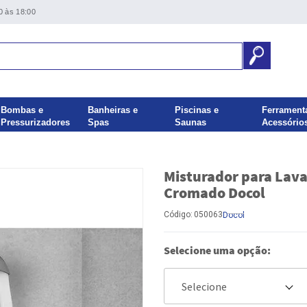
0 às 18:00
Bombas e
Banheiras e
Piscinas e
Ferrament
Pressurizadores
Spas
Saunas
Acessório
Misturador para Lava
Cromado Docol
Código:
050063
Docol
Selecione uma opção: