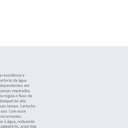
a resistência e
onforto da água
 independentes em
m peças separadas.
a regula o fluxo de
níquel de alta
 mais tempo. Cartucho
o uso. Com esse
 recorrentes.
ar à água, reduzindo
 CARRAPETA, AQUI TEM