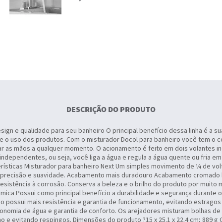
DESCRIÇÃO DO PRODUTO
sign e qualidade para seu banheiro O principal benefício dessa linha é a su
te o uso dos produtos. Com o misturador Docol para banheiro você tem o c
avar as mãos a qualquer momento. O acionamento é feito em dois volantes
independentes, ou seja, você liga a água e regula a água quente ou fria e
rísticas Misturador para banheiro Next Um simples movimento de ¼ de volt
precisão e suavidade. Acabamento mais duradouro Acabamento cromado bi
resistência à corrosão. Conserva a beleza e o brilho do produto por muito
ica Possui como principal benefício a durabilidade e segurança durante 
ão possui mais resistência e garantia de funcionamento, evitando estragos
onomia de água e garantia de conforto. Os arejadores misturam bolhas de 
 e evitando respingos. Dimensões do produto ?15 x 25.1 x 22.4 cm; 889 g