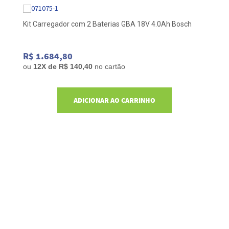
Kit Carregador com 2 Baterias GBA 18V 4.0Ah Bosch
R$ 1.684,80
ou
12
X de
R$ 140,40
no cartão
ADICIONAR AO CARRINHO
Di