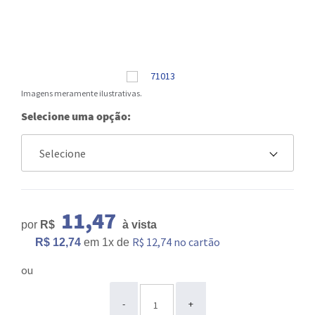
Imagens meramente ilustrativas.
Selecione uma opção:
11,47
por
R$
à vista
R$ 12,74 no cartão
R$ 12,74
em
1x
de
ou
ou
-
+