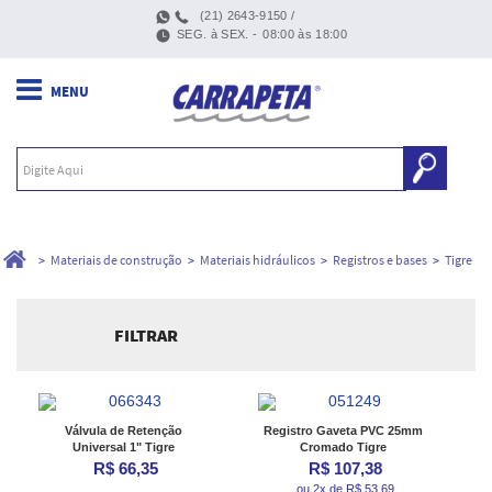
(21) 2643-9150 /
SEG. à SEX. -
08:00 às 18:00
Materiais de construção
Materiais hidráulicos
Registros e bases
Tigre
FILTRAR
Ordenar por:
Válvula de Retenção
Registro Gaveta PVC 25mm
Universal 1" Tigre
Cromado Tigre
R$ 66,35
R$ 107,38
ou 2x de R$ 53,69