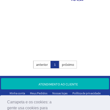
Ordenar por:
anterior
1
próximo
ATENDIMENTO AO CLIENTE
Minha conta
Meus Pedidos
Nossas lojas
Política de privacidade
Carrapeta e os cookies: a
gente usa cookies para