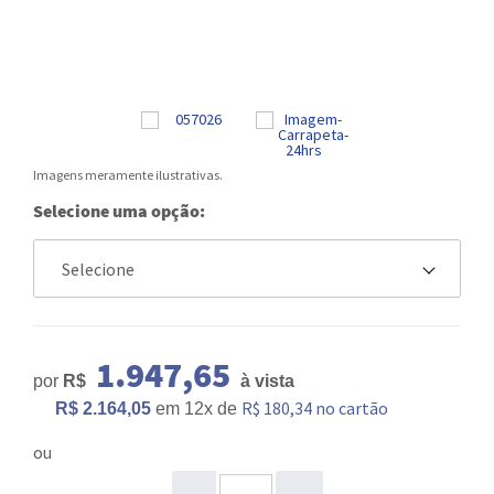
Imagens meramente ilustrativas.
Selecione uma opção:
1.947,65
por
R$
à vista
R$ 180,34 no cartão
R$ 2.164,05
em
12x
de
ou
ou