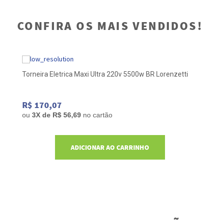
CONFIRA OS MAIS VENDIDOS!
o
Torneira Eletrica Maxi Ultra 220v 5500w BR Lorenzetti
To
4
R$ 170,07
R
ou
3
X de
R$ 56,69
no cartão
o
ADICIONAR AO CARRINHO