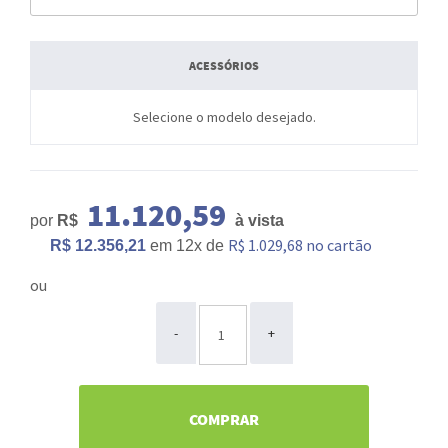
ACESSÓRIOS
Selecione o modelo desejado.
11.120,59
por
R$
à vista
R$ 1.029,68 no cartão
R$ 12.356,21
em
12x
de
ou
ou
-
+
COMPRAR