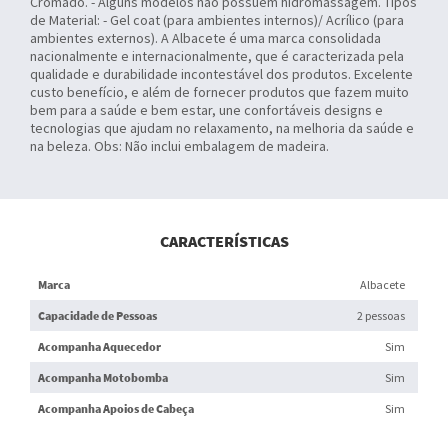
Cromado. - Alguns modelos não possuem hidromassagem. Tipos
de Material: - Gel coat (para ambientes internos)/ Acrílico (para
ambientes externos). A Albacete é uma marca consolidada
nacionalmente e internacionalmente, que é caracterizada pela
qualidade e durabilidade incontestável dos produtos. Excelente
custo benefício, e além de fornecer produtos que fazem muito
bem para a saúde e bem estar, une confortáveis designs e
tecnologias que ajudam no relaxamento, na melhoria da saúde e
na beleza. Obs: Não inclui embalagem de madeira.
CARACTERÍSTICAS
Marca
Albacete
Capacidade de Pessoas
2 pessoas
Acompanha Aquecedor
Sim
Acompanha Motobomba
Sim
Acompanha Apoios de Cabeça
Sim