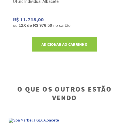
Ofurô Individual Albacete
Of
R$ 11.718,00
R
ou
12
X de
R$ 976,50
no cartão
o
ADICIONAR AO CARRINHO
O QUE OS OUTROS ESTÃO
VENDO