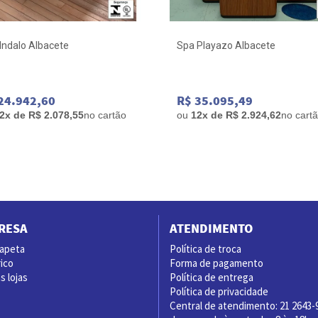
Indalo Albacete
Spa Playazo Albacete
24.942,60
R$ 35.095,49
2x de R$ 2.078,55
no cartão
ou
12x de R$ 2.924,62
no cart
RESA
ATENDIMENTO
rapeta
Política de troca
ico
Forma de pagamento
 lojas
Política de entrega
Política de privacidade
Central de atendimento: 21 2643-