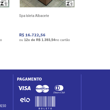
Spa Isleta Albacete
Banheira Alba
175x75x63 Gel
R$ 16.722,56
R$ 21.667,
ão
ou
12x de R$ 1.393,54
no cartão
ou
12x de R$ 
PAGAMENTO
9150