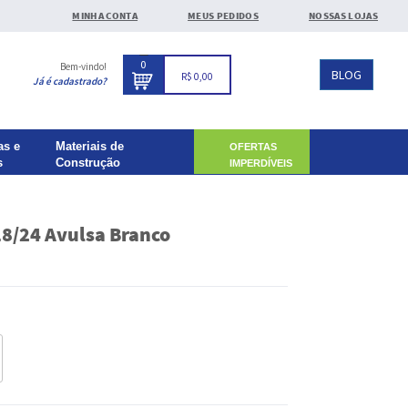
MINHA CONTA
MEUS PEDIDOS
NOSSAS LOJAS
0
Bem-vindo!
BLOG
R$ 0,00
Já é cadastrado?
as e
Materiais de
OFERTAS
s
Construção
IMPERDÍVEIS
8/24 Avulsa Branco