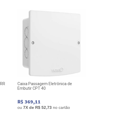
ARR
Caixa Passagem Eletrônica de
Quadro Sistema VD
Embutir CPT 40
30X30CM
R$ 369,11
R$ 313,99
ou
7
X de
R$ 52,73
no cartão
ou
6
X de
R$ 52,3