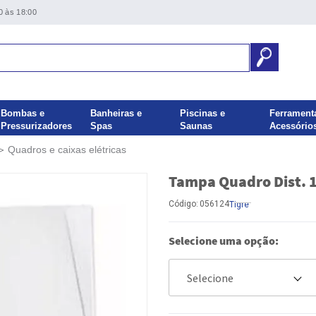
0 às 18:00
Bombas e
Banheiras e
Piscinas e
Ferrament
Pressurizadores
Spas
Saunas
Acessório
Quadros e caixas elétricas
Tampa Quadro Dist. 1
Código:
056124
Tigre
Selecione uma opção: