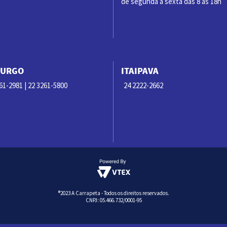
de segunda à sexta das 8 às 18h
BURGO
ITAIPAVA
61-2981 | 22 3261-5800
24 2222-2662
®2023 A Carrapeta - Todos os direitos reservados.
CNPJ: 05.466.732/0001-95