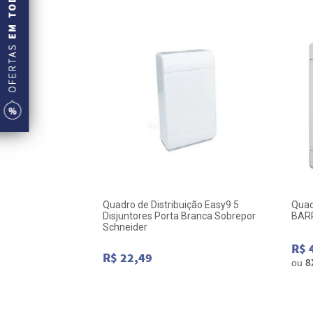
 3/4 DISJ sem
Quadro de Distribuição Easy9 5
Quad
UCIDA
Disjuntores Porta Branca Sobrepor
BARR
Schneider
R$ 
R$ 22,49
ou
8