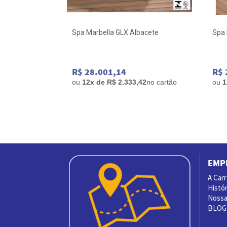
cete
Spa Marbella GLX Albacete
Spa 
R$ 28.001,14
R$ 
83
no cartão
ou
12x de R$ 2.333,42
no cartão
ou
1
EMP
A Car
Histór
Nossas
BLOG