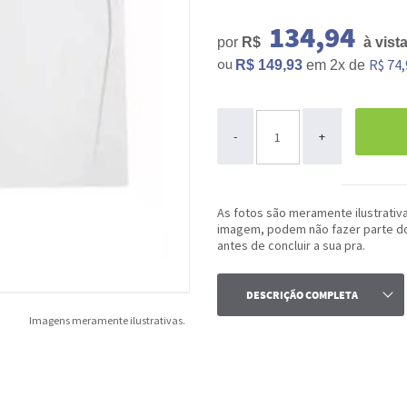
134,94
por
R$
à vist
ou
R$ 74,
R$ 149,93
em
2x
de
ou
-
+
As fotos são meramente ilustrativ
imagem, podem não fazer parte do 
antes de concluir a sua pra.
DESCRIÇÃO COMPLETA
Imagens meramente ilustrativas.