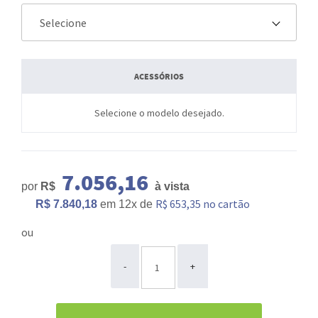
ACESSÓRIOS
Selecione o modelo desejado.
7.056,16
por
R$
à vista
R$ 653,35 no cartão
R$ 7.840,18
em
12x
de
ou
ou
-
+